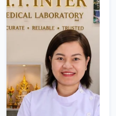
ผ
ห้
(
D
ป
วิ
บั
เท
, 
ปร
เท
คุ
เท
แล
ห้
คว