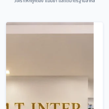
วิเคราะห์ที่ถูกต้อง แม่นยำ และได้มาตรฐานสากล
อ
ส
ว
น
เ