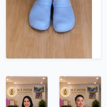
แพ
ปร
สร
ใ
วิน
บร
บุ
แพ