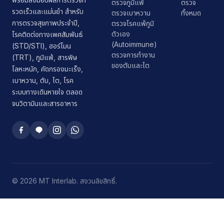
ตรวจภูมิแพ้
ตรวจ
รวดเร็วและแม่นยำ สำหรับ
ตรวจเบาหวาน
ทั้งหมด
การตรวจสุขภาพประจำปี,
ตรวจโรคแพ้ภูมิ
ตัวเอง
โรคติดต่อทางเพศสัมพันธ์
(Autoimmune)
(STD/STI), ฮอร์โมน
ตรวจการทำงาน
(TRT), ภูมิแพ้, สารพิษ
ของตับและไต
โลหะหนัก, คัดกรองมะเร็ง,
เบาหวาน, ตับ, ไต, โรค
ระบบทางเดินหายใจ ตลอด
จนวิตามินและสารอาหาร
© 2026 MT Interlab. สงวนลิขสิทธิ์.