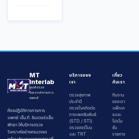
MT
บริการของ
เกี่ยว
Interlab
เรา
กับเรา
ศูนย์ตรวจ
วิเคราะห์ทางการ
ตรวจสุขภาพ
ทีมงาน
แพทย์
ประจำปี
ของเรา
ตรวจโรคติดต่อ
แพ็กเก
ห้องปฏิบัติการทางการ
ทางเพศสัมพันธ์
จและ
แพทย์ เอ็ม.ที. อินเตอร์แล็บ
(STD / STI)
โปรโม
พัทยา ให้บริการตรวจ
ตรวจฮอร์โมน
ชั่น
วิเคราะห์อย่างครบวงจร
และ TRT
รายการ
พร้อมส่งมอบผลการตรวจที่