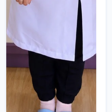
ระ
คว
มา
คว
ขอ
แ
คุ
เน
ดู
กร
ห้
คว
รอ
มั
วิ
สน
รั