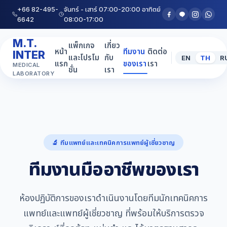
+66 82-495-
จันทร์ - เสาร์ 07:00-20:00 อาทิตย์
6642
08:00-17:00
M.T.
แพ็กเกจ
เกี่ยว
หน้า
ทีมงาน
ติดต่อ
INTER
และโปรโม
กับ
EN
TH
R
แรก
ของเรา
เรา
MEDICAL
ชั่น
เรา
LABORATORY
🔬 ทีมแพทย์และเทคนิคการแพทย์ผู้เชี่ยวชาญ
ทีมงานมืออาชีพของเรา
ห้องปฏิบัติการของเราดำเนินงานโดยทีมนักเทคนิคการ
แพทย์และแพทย์ผู้เชี่ยวชาญ ที่พร้อมให้บริการตรวจ