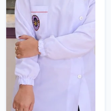
ด้
งา
ทา
กา
ทา
อย
ด้
ใน
ด้
แล
ทา
มั
บร
วิ
ถู
เช
ม